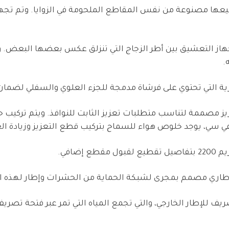
يكل أطر الزجاج المنزلقة 43 مم وجميعها مصنوعة من نفس المقاطع الملحومة في الزوا
نزلاق سوبريم 2200 على نظام جهاز التعشيق بين أطر الزجاج التي تنزلق عكس بعضه
.
 انزلاق سوبريم 2200 بفتحة تعزيز مصممة لتناسب متطلبات تعزيز الثابت للنوافذ. 
في سي، يوجد خلوص هواء للسماح بتركيب قطع التعزيز وزيادة الع
ضافي.