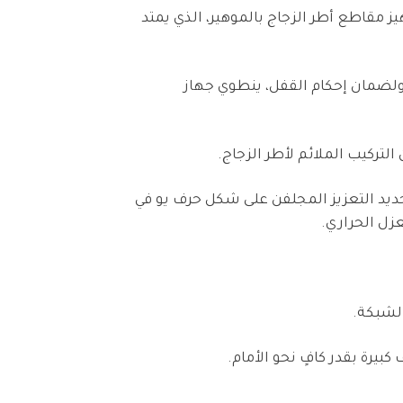
يا. وتم تجهيز مقاطع أطر الزجاج بالموهير، الذي يمتد
ا البعض. ولضمان إحكام القفل، ينطوي جهاز
ويتم تركيب حديد التعزيز المجلفن على شكل حرف يو في
زل الحراري.